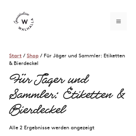
Zum
Inhalt
springen
MENÜ
Start
/
Shop
/ Für Jäger und Sammler: Etiketten
& Bierdeckel
Für Jäger und
Sammler: Etiketten &
Bierdeckel
Alle 2 Ergebnisse werden angezeigt