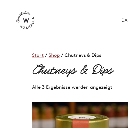
Zum
Inhalt
springen
DAS
Start
/
Shop
/ Chutneys & Dips
Chutneys & Dips
Alle 3 Ergebnisse werden angezeigt