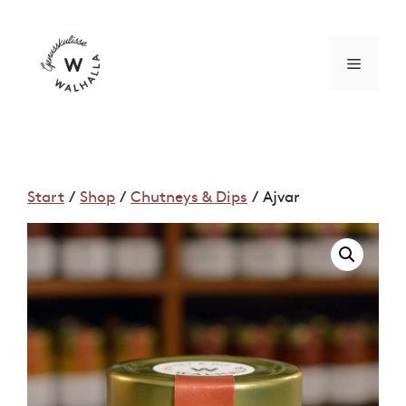
Zum
Inhalt
springen
MENÜ
Start
/
Shop
/
Chutneys & Dips
/ Ajvar